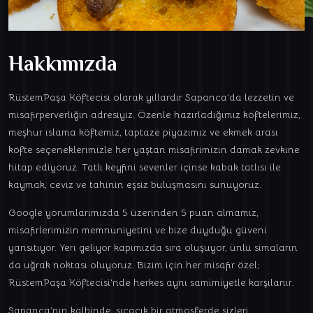
Hakkımızda
RüstemPaşa Köftecisi olarak yıllardır Sapanca’da lezzetin ve
misafirperverliğin adresiyiz. Özenle hazırladığımız köftelerimiz,
meşhur ıslama köftemiz, taptaze piyazımız ve ekmek arası
köfte seçeneklerimizle her yaştan misafirimizin damak zevkine
hitap ediyoruz. Tatlı keyfini sevenler içinse kabak tatlısı ile
kaymak, ceviz ve tahinin eşsiz buluşmasını sunuyoruz.
Google yorumlarımızda 5 üzerinden 5 puan almamız,
misafirlerimizin memnuniyetini ve bize duyduğu güveni
yansıtıyor. Yeri geliyor kapımızda sıra oluşuyor, ünlü simaların
da uğrak noktası oluyoruz. Bizim için her misafir özel;
RüstemPaşa Köftecisi’nde herkes aynı samimiyetle karşılanır.
Sapanca’nın kalbinde, sıcacık bir atmosferde sizleri